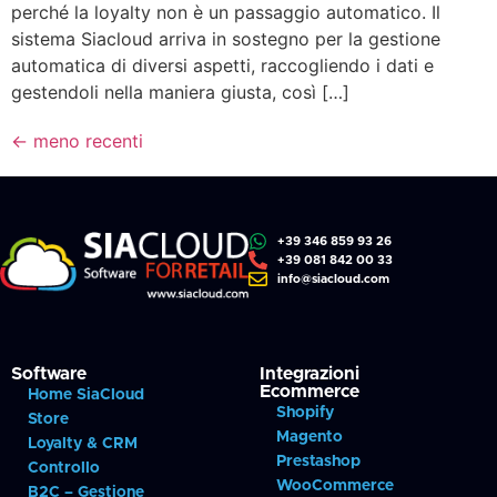
perché la loyalty non è un passaggio automatico. Il
sistema Siacloud arriva in sostegno per la gestione
automatica di diversi aspetti, raccogliendo i dati e
gestendoli nella maniera giusta, così […]
←
meno recenti
+39 346 859 93 26
+39 081 842 00 33
info@siacloud.com
Software
Integrazioni
Ecommerce
Home SiaCloud
Shopify
Store
Magento
Loyalty & CRM
Prestashop
Controllo
WooCommerce
B2C – Gestione