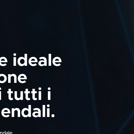
e ideale
ione
tutti i
iendali.
endale