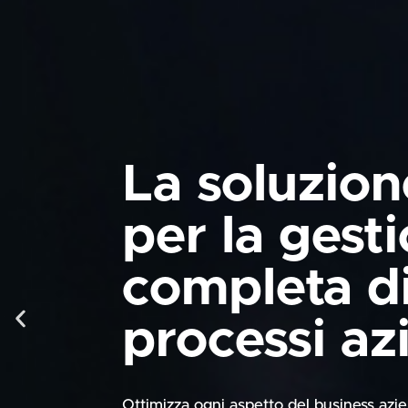
La soluzion
per la gest
completa di 
processi az
Ottimizza ogni aspetto del business azi