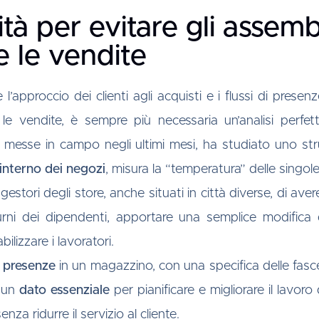
à per evitare gli assemb
e le vendite
proccio dei clienti agli acquisti e i flussi di presenze
 le vendite, è sempre più necessaria un’analisi perf
 messe in campo negli ultimi mesi, ha studiato uno 
l’interno dei negozi
, misura la “temperatura” delle singol
estori degli store, anche situati in città diverse, di aver
rni dei dipendenti, apportare una semplice modifica di
bilizzare i lavoratori.
e presenze
in un magazzino, con una specifica delle fasce 
a un
dato essenziale
per pianificare e migliorare il lavoro
za ridurre il servizio al cliente.