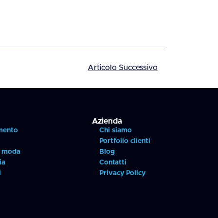
Articolo Successivo
Azienda
mento
Chi siamo
e
Portfolio clienti
i moda
Blog
ia
Contatti
i
Privacy Policy