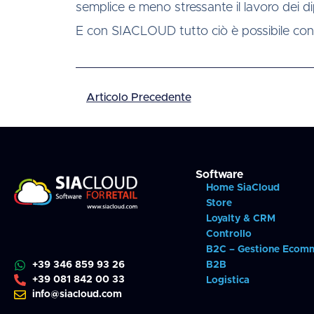
semplice e meno stressante il lavoro dei d
E con SIACLOUD tutto ciò è possibile con 
Articolo Precedente
Software
Home SiaCloud
Store
Loyalty & CRM
Controllo
B2C – Gestione Ecom
B2B
+39 346 859 93 26
+39 081 842 00 33
Logistica
info@siacloud.com