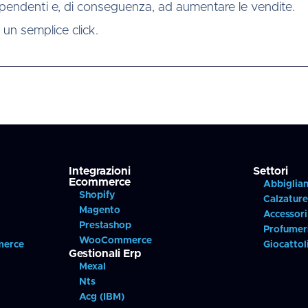
ipendenti e, di conseguenza, ad aumentare le vendite.
un semplice click.
Integrazioni
Settori
Ecommerce
Abbiglia
Shopify
Calzatur
Magento
Accessor
Prestashop
Profumer
WooCommerce
merce
Giocattol
Gestionali Erp
Mexal
Nts
Acg (IBM)