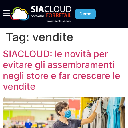
Demo
Tag:
vendite
SIACLOUD: le novità per
evitare gli assembramenti
negli store e far crescere le
vendite