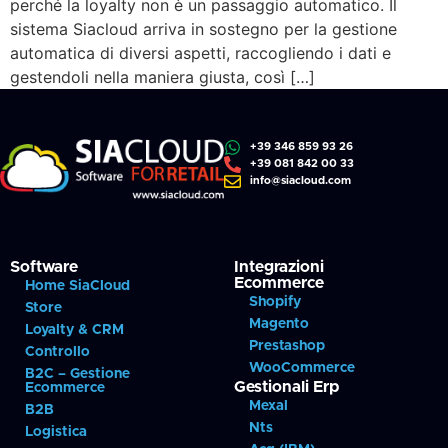
perché la loyalty non è un passaggio automatico. Il
sistema Siacloud arriva in sostegno per la gestione
automatica di diversi aspetti, raccogliendo i dati e
gestendoli nella maniera giusta, così […]
+39 346 859 93 26
+39 081 842 00 33
info@siacloud.com
Software
Integrazioni
Ecommerce
Home SiaCloud
Shopify
Store
Magento
Loyalty & CRM
Prestashop
Controllo
WooCommerce
B2C – Gestione
Gestionali Erp
Ecommerce
Mexal
B2B
Nts
Logistica