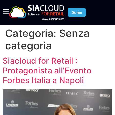
Demo
Categoria:
Senza
categoria
Siacloud for Retail :
Protagonista all’Evento
Forbes Italia a Napoli