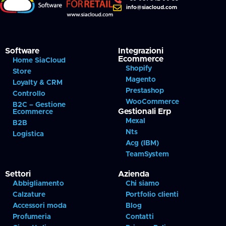
info@siacloud.com
Software
Integrazioni
Ecommerce
Home SiaCloud
Shopify
Store
Magento
Loyalty & CRM
Prestashop
Controllo
WooCommerce
B2C – Gestione
Gestionali Erp
Ecommerce
Mexal
B2B
Nts
Logistica
Acg (IBM)
TeamSystem
Settori
Azienda
Abbigliamento
Chi siamo
Calzature
Portfolio clienti
Accessori moda
Blog
Profumeria
Contatti