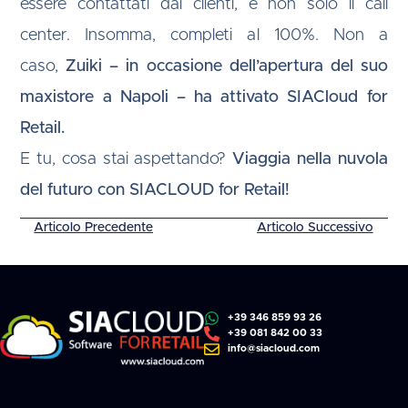
essere contattati dai clienti, e non solo il call
center. Insomma, completi al 100%. Non a
caso,
Zuiki
– in occasione dell’apertura del suo
maxistore a Napoli – ha attivato SIACloud for
Retail.
E tu, cosa stai aspettando?
Viaggia nella nuvola
del futuro con SIACLOUD for Retail!
Articolo Precedente
Articolo Successivo
+39 346 859 93 26
+39 081 842 00 33
info@siacloud.com