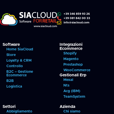
+39 346 859 93 26
+39 081 842 00 33
info@siacloud.com
Software
Integrazioni
Ecommerce
Home SiaCloud
Shopify
Store
Magento
Loyalty & CRM
Prestashop
Controllo
WooCommerce
B2C – Gestione
Gestionali Erp
Ecommerce
Mexal
B2B
Nts
Logistica
Acg (IBM)
TeamSystem
Settori
Azienda
Abbigliamento
Chi siamo