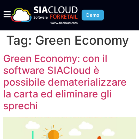
Demo
Tag:
Green Economy
Green Economy: con il
software SIACloud è
possibile dematerializzare
la carta ed eliminare gli
sprechi