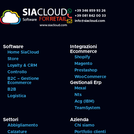
+39 346 859 93 26
+39 081 842 00 33
info@siacloud.com
Software
Integrazioni
Ecommerce
Home SiaCloud
Shopify
Store
Magento
Loyalty & CRM
Prestashop
Controllo
WooCommerce
B2C – Gestione
Gestionali Erp
Ecommerce
Mexal
B2B
Nts
Logistica
Acg (IBM)
TeamSystem
Settori
Azienda
Abbigliamento
Chi siamo
Calzature
Portfolio clienti