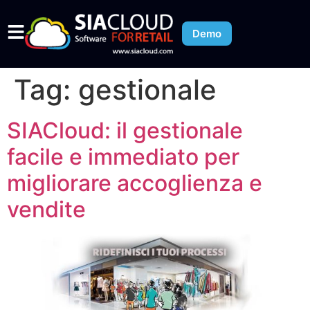
Demo
Tag:
gestionale
SIACloud: il gestionale
facile e immediato per
migliorare accoglienza e
vendite