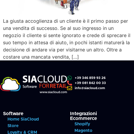
La giusta accoglienza di un cliente è il primo passo per
una vendita di successo. Se al suo ingresso in un
negozio il cliente si sente ignorato e crede di sprecare il
suo tempo in attesa di aiuto, in pochi istanti maturerà la
decisione di andare via per visitarne un altro. Oltre a
costare una mancata vendita, […]
+39 346 859 93 26
+39 081 842 00 33
info@siacloud.com
Software
Integrazioni
Ecommerce
Home SiaCloud
Shopify
Store
Magento
Loyalty & CRM