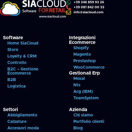
+39 346 859 93 26
+39 081 842 00 33
info@siacloud.com
Software
Integrazioni
Ecommerce
Home SiaCloud
Shopify
Store
Magento
Loyalty & CRM
Prestashop
Controllo
WooCommerce
B2C – Gestione
Gestionali Erp
Ecommerce
Mexal
B2B
Nts
Logistica
Acg (IBM)
TeamSystem
Settori
Azienda
Abbigliamento
Chi siamo
Calzature
Portfolio clienti
Accessori moda
Blog