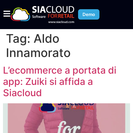
Demo
Tag:
Aldo
Innamorato
L’ecommerce a portata di
app: Zuiki si affida a
Siacloud