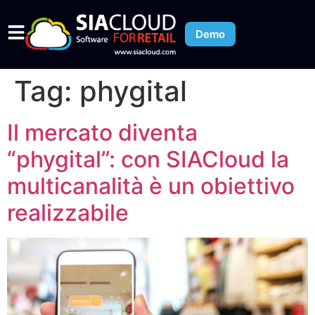
Demo
Tag:
phygital
Il mercato diventa
“phygital”: con SIACloud la
multicanalità è un obiettivo
realizzabile