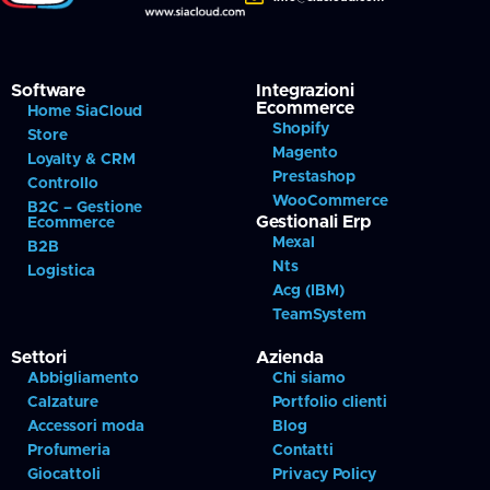
Software
Integrazioni
Ecommerce
Home SiaCloud
Shopify
Store
Magento
Loyalty & CRM
Prestashop
Controllo
WooCommerce
B2C – Gestione
Gestionali Erp
Ecommerce
Mexal
B2B
Nts
Logistica
Acg (IBM)
TeamSystem
Settori
Azienda
Abbigliamento
Chi siamo
Calzature
Portfolio clienti
Accessori moda
Blog
Profumeria
Contatti
Giocattoli
Privacy Policy