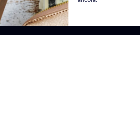
ancora.
+39 346 859 93 26
+39 081 842 00 33
info@siacloud.com
Software
Integrazioni
Ecommerce
Home SiaCloud
Shopify
Store
Magento
Loyalty & CRM
Prestashop
Controllo
WooCommerce
B2C – Gestione
Gestionali Erp
Ecommerce
Mexal
B2B
Nts
Logistica
Acg (IBM)